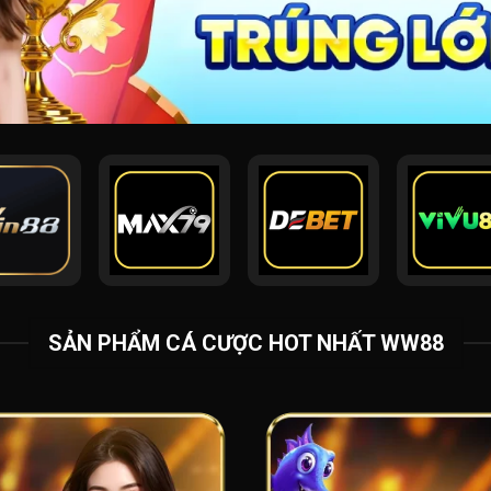
SẢN PHẨM CÁ CƯỢC HOT NHẤT WW88