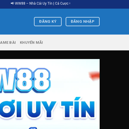
8 – Nhà Cái Uy Tín | Cá Cược Casino, Thể Thao, Xổ Số, Nổ Hũ, Bắn Cá, Đá Gà, Ga
ĐĂNG KÝ
ĐĂNG NHẬP
AME BÀI
KHUYẾN MÃI